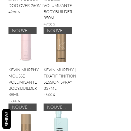
DOO.OVER 250ML
VOLUMISANTE
BODY.BUILDER
Prix
49,50 $
350ML
Prix
49,50 $
NOUVEAUTÉ
NOUVEAUTÉ
KEVIN.MURPHY |
KEVIN.MURPHY |
MOUSSE
FIXATIF FINITION
VOLUMISANTE
SESSION.SPRAY
BODY.BUILDER
337ML
88ML
Prix
46,00 $
Prix
27,00 $
NOUVEAUTÉ
NOUVEAUTÉ
REVIEWS