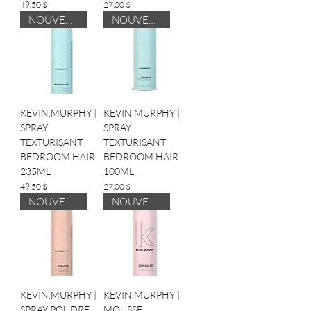
Prix
Prix
49,50 $
27,00 $
NOUVEAUTÉ
NOUVEAUTÉ
KEVIN.MURPHY |
KEVIN.MURPHY |
SPRAY
SPRAY
TEXTURISANT
TEXTURISANT
BEDROOM.HAIR
BEDROOM.HAIR
235ML
100ML
Prix
Prix
49,50 $
27,00 $
NOUVEAUTÉ
NOUVEAUTÉ
KEVIN.MURPHY |
KEVIN.MURPHY |
SPRAY POUDRE
MOUSSE