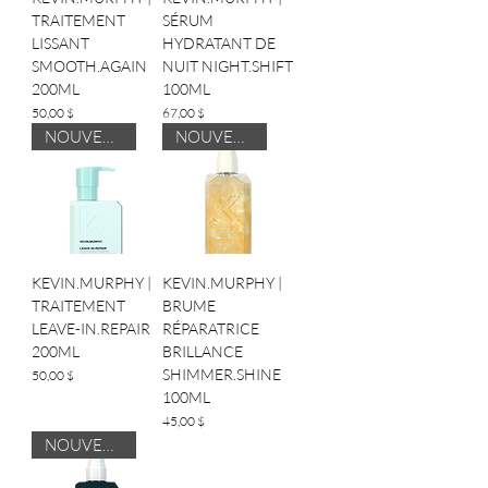
TRAITEMENT
SÉRUM
LISSANT
HYDRATANT DE
SMOOTH.AGAIN
NUIT NIGHT.SHIFT
200ML
100ML
Prix
Prix
50,00 $
67,00 $
NOUVEAUTÉ
NOUVEAUTÉ
KEVIN.MURPHY |
KEVIN.MURPHY |
TRAITEMENT
BRUME
LEAVE-IN.REPAIR
RÉPARATRICE
200ML
BRILLANCE
SHIMMER.SHINE
Prix
50,00 $
100ML
Prix
45,00 $
NOUVEAUTÉ