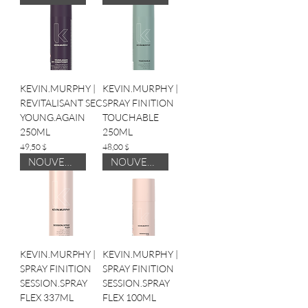
KEVIN.MURPHY |
KEVIN.MURPHY |
REVITALISANT SEC
SPRAY FINITION
YOUNG.AGAIN
TOUCHABLE
250ML
250ML
Prix
Prix
49,50 $
48,00 $
NOUVEAUTÉ
NOUVEAUTÉ
KEVIN.MURPHY |
KEVIN.MURPHY |
SPRAY FINITION
SPRAY FINITION
SESSION.SPRAY
SESSION.SPRAY
FLEX 337ML
FLEX 100ML