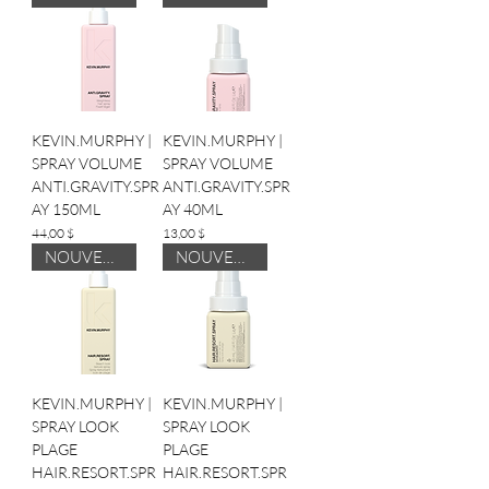
KEVIN.MURPHY |
KEVIN.MURPHY |
SPRAY VOLUME
SPRAY VOLUME
ANTI.GRAVITY.SPR
ANTI.GRAVITY.SPR
AY 150ML
AY 40ML
Prix
Prix
44,00 $
13,00 $
NOUVEAUTÉ
NOUVEAUTÉ
KEVIN.MURPHY |
KEVIN.MURPHY |
SPRAY LOOK
SPRAY LOOK
PLAGE
PLAGE
HAIR.RESORT.SPR
HAIR.RESORT.SPR