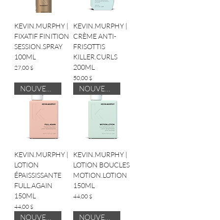
KEVIN.MURPHY |
KEVIN.MURPHY |
FIXATIF FINITION
CRÈME ANTI-
SESSION.SPRAY
FRISOTTIS
100ML
KILLER.CURLS
200ML
Prix
27,00 $
Prix
50,00 $
NOUVEAUTÉ
NOUVEAUTÉ
KEVIN.MURPHY |
KEVIN.MURPHY |
LOTION
LOTION BOUCLES
ÉPAISSISSANTE
MOTION.LOTION
FULL.AGAIN
150ML
150ML
Prix
44,00 $
Prix
44,00 $
NOUVEAUTÉ
NOUVEAUTÉ