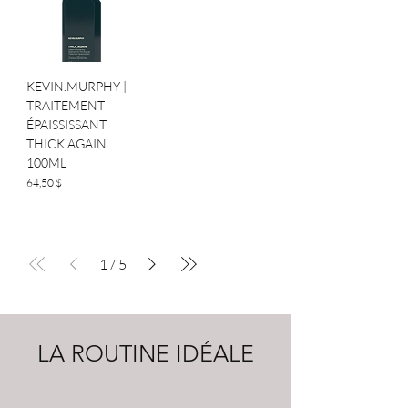
KEVIN.MURPHY |
TRAITEMENT
ÉPAISSISSANT
THICK.AGAIN
100ML
Prix
64,50 $
1
/
5
LA ROUTINE IDÉALE