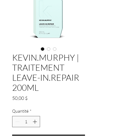
KEVIN.MURPHY |
TRAITEMENT
LEAVE-IN.REPAIR
200ML
Prix
50,00 $
Quantité
*