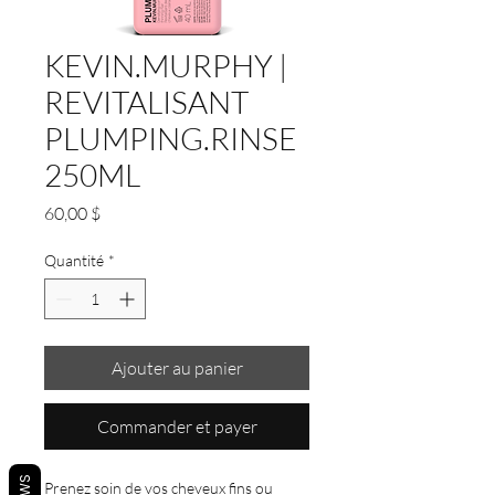
KEVIN.MURPHY |
REVITALISANT
PLUMPING.RINSE
250ML
Prix
60,00 $
Quantité
*
Ajouter au panier
Commander et payer
Prenez soin de vos cheveux fins ou