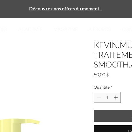
Découvrez nos offres du moment !
DIO
ACADÉMIE
MAGAZINE
À PROPOS
CON
KEVIN.MU
TRAITEME
SMOOTH.
Prix
50,00 $
Quantité
*
C