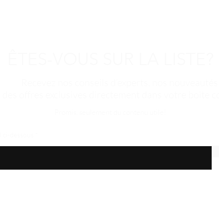
conçue pour offrir de
soin de la santé et de
ÊTES-VOUS SUR LA LISTE?
Recevez nos conseils d’experts, nos nouveautés
t des offres exclusives directement dans votre boîte co
Promis, seulement du contenu utile!
l ci-dessous