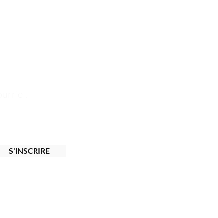
s résultats exceptionnels tout en prenant
 la beauté des cheveux.
urriel.
S'INSCRIRE