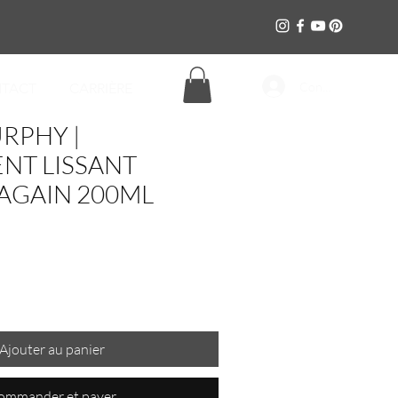
Connexion
TACT
CARRIÈRE
RPHY |
NT LISSANT
AGAIN 200ML
Ajouter au panier
ommander et payer