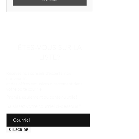
ÊTES-VOUS SUR LA
LISTE?
Recevez nos conseils d’experts, nos
nouveautés
et des offres exclusives directement dans
votre boîte courriel.
Promis, seulement du contenu utile!
Saisissez votre courriel ci-dessous
S'INSCRIRE