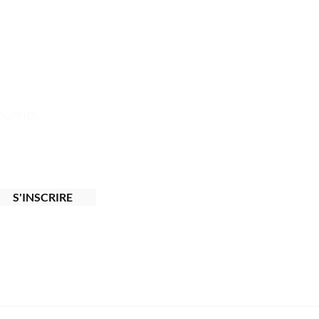
eveux, tout en respectant l’équilibre du
urriel.
S'INSCRIRE