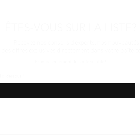
différents types de ch
cuir chevelu.
ÊTES-VOUS SUR LA LISTE?
Recevez nos conseils d’experts, nos nouveautés
t des offres exclusives directement dans votre boîte co
Promis, seulement du contenu utile!
l ci-dessous