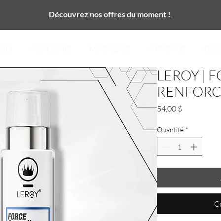
Découvrez nos offres du moment !
DIO
ACADÉMIE
MAGAZINE
À PROPOS
CON
LEROY | 
RENFORC
Prix
54,00 $
Quantité
*
C