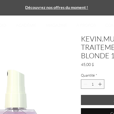
Découvrez nos offres du moment !
DIO
ACADÉMIE
MAGAZINE
À PROPOS
CON
KEVIN.MU
TRAITEM
BLONDE 
Prix
45,00 $
Quantité
*
C