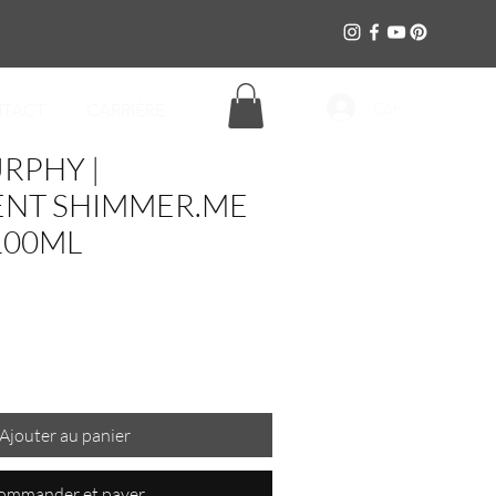
Connexion
TACT
CARRIÈRE
RPHY |
ENT SHIMMER.ME
100ML
Ajouter au panier
ommander et payer