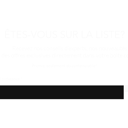
conçue pour offrir de
soin de la santé et de
ÊTES-VOUS SUR LA LISTE?
Recevez nos conseils d’experts, nos nouveautés
t des offres exclusives directement dans votre boîte co
Promis, seulement du contenu utile!
l ci-dessous