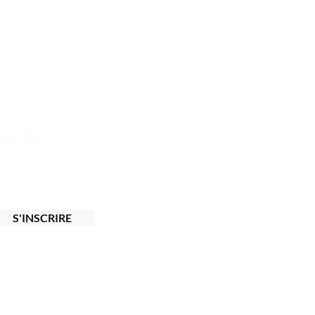
s résultats exceptionnels tout en prenant
 la beauté des cheveux.
urriel.
S'INSCRIRE