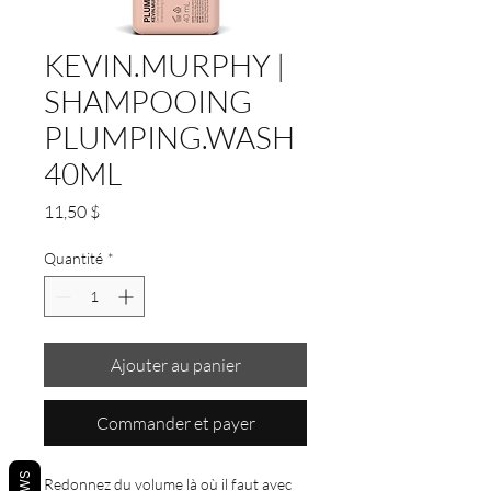
KEVIN.MURPHY |
SHAMPOOING
PLUMPING.WASH
40ML
Prix
11,50 $
Quantité
*
Ajouter au panier
Commander et payer
Redonnez du volume là où il faut avec