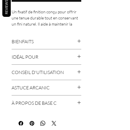
REVIEWS
Un fixatif de finition conçu pour offrir
une tenue durable tout en conservant
un fini naturel. Il aide à maintenir la
coiffure sans rigidité.
BIENFAITS
• Tenue durable
IDÉAL POUR
• Maintient la coiffure
• Contrôle les mèches rebelles
Tous types de cheveux.
• Apporte brillance
CONSEIL D'UTILISATION
• Finition naturelle
Vaporiser sur cheveux secs à distance
ASTUCE ARCANIC
pour fixer.
Parfait pour finaliser un brushing ou
À PROPOS DE BASE C
une coiffure structurée.
Base C est une marque québécoise
développée dans la région de
Charlevoix, reconnue pour ses soins