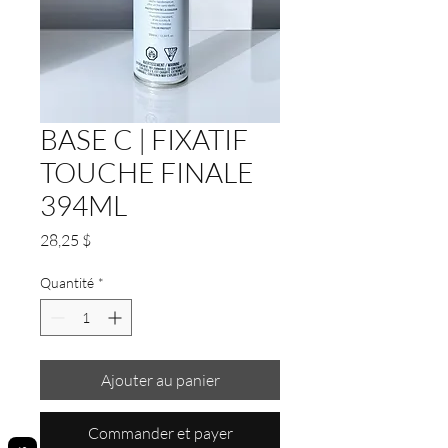
BASE C | FIXATIF
TOUCHE FINALE
394ML
Prix
28,25 $
Quantité
*
Ajouter au panier
Commander et payer