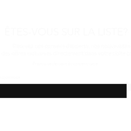
ÊTES-VOUS SUR LA LISTE?
Recevez nos conseils d’experts, nos nouveautés
t des offres exclusives directement dans votre boîte co
Promis, seulement du contenu utile!
l ci-dessous