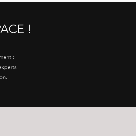
ACE !
ment :
experts
on.