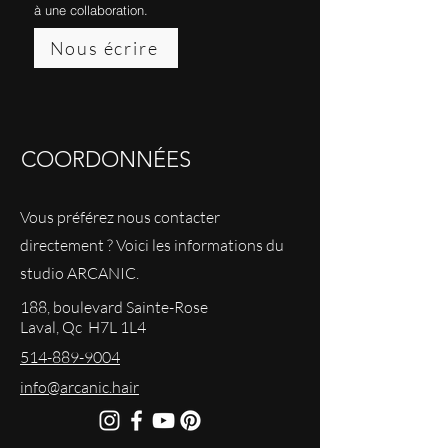
à une collaboration.
Nous écrire
COORDONNÉES
Vous préférez nous contacter
directement ? Voici les informations du
studio ARCANIC.
188, boulevard Sainte-Rose
Laval, Qc H7L 1L4
514-889-9004
info@arcanic.hair