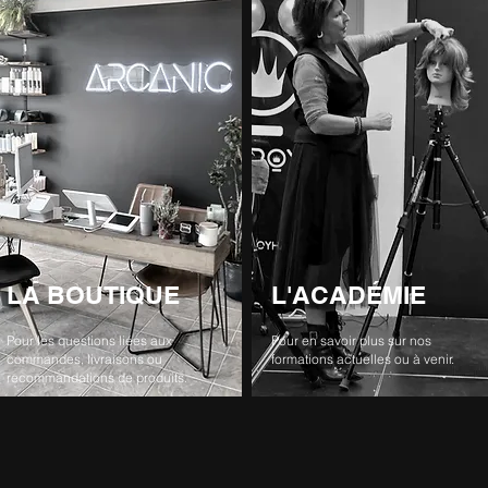
LA BOUTIQUE
L'ACADÉMIE
Pour les questions liées aux
Pour en savoir plus sur nos
commandes, livraisons ou
formations actuelles ou à venir.
recommandations de produits.